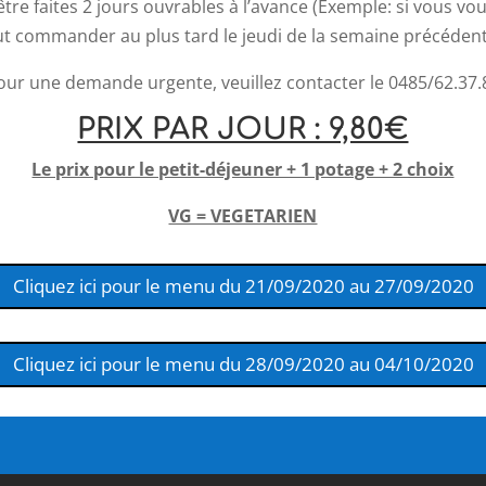
 faites 2 jours ouvrables à l’avance (Exemple: si vous voule
ut commander au plus tard le jeudi de la semaine précédent
our une demande urgente, veuillez contacter le 0485/62.37.
PRIX PAR JOUR : 9,80€
Le prix pour le petit-déjeuner + 1 potage + 2 choix
VG = VEGETARIEN
Cliquez ici pour le menu du 21/09/2020 au 27/09/2020
Cliquez ici pour le menu du 28/09/2020 au 04/10/2020