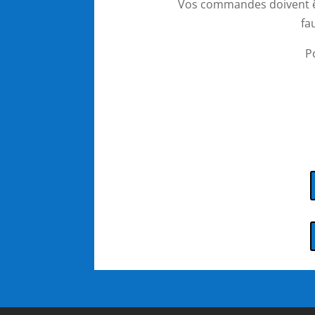
Vos commandes doivent être
fa
P