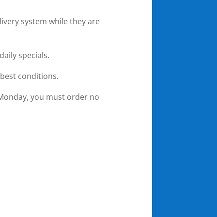
livery system while they are
aily specials.
 best conditions.
r Monday, you must order no