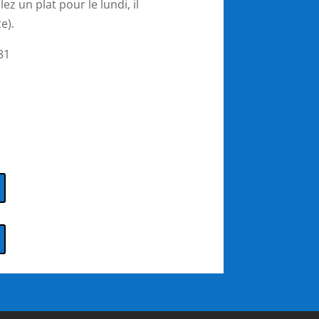
z un plat pour le lundi, il
e).
81