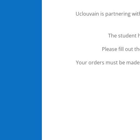
Uclouvain is partnering wit
The student h
Please fill out 
Your orders must be made 2